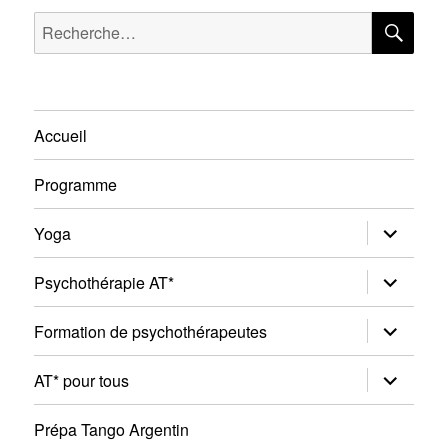
RE
Recherche
pour :
Accueil
Programme
ouvrir
Yoga
le
sous-
menu
ouvrir
Psychothérapie AT*
le
sous-
menu
ouvrir
Formation de psychothérapeutes
le
sous-
menu
ouvrir
AT* pour tous
le
sous-
menu
Prépa Tango Argentin