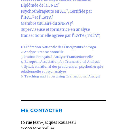
1
Diplômée de la FNEY
2
Psychothérapeute en A.T
. Certifiée par
3
4
l’IFAT
et l’EATA
5
Membre titulaire du SNPPsy
Superviseuse et formatrice en analyse
6
transactionnelle agréée par l’EATA (TSTA
)
1. Fédération Nationale des Enseignants de Yoga
2. Analyse Transactionnelle
3. Institut Français d’Analyse Transactionnelle
4. European Association for Transactional Analysis
5. Syndicat national des praticiens en psychothérapie
relationnelle et psychanalyse
6. Teaching and Supervising Transactional Analyst
ME CONTACTER
16 rue Jean-Jacques Rousseau
34000 Montpellier