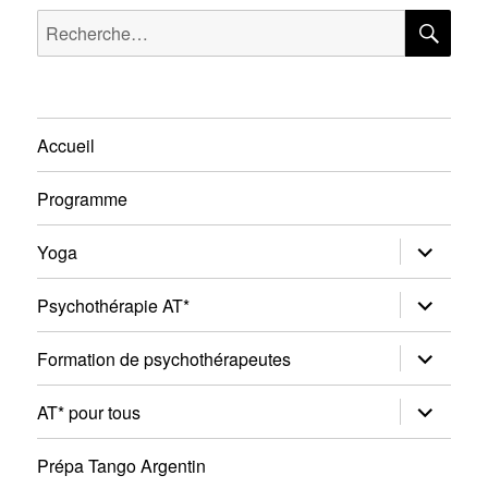
RE
Recherche
pour :
Accueil
Programme
ouvrir
Yoga
le
sous-
menu
ouvrir
Psychothérapie AT*
le
sous-
menu
ouvrir
Formation de psychothérapeutes
le
sous-
menu
ouvrir
AT* pour tous
le
sous-
menu
Prépa Tango Argentin