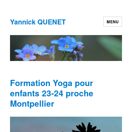
Yannick QUENET
MENU
Formation Yoga pour
enfants 23-24 proche
Montpellier