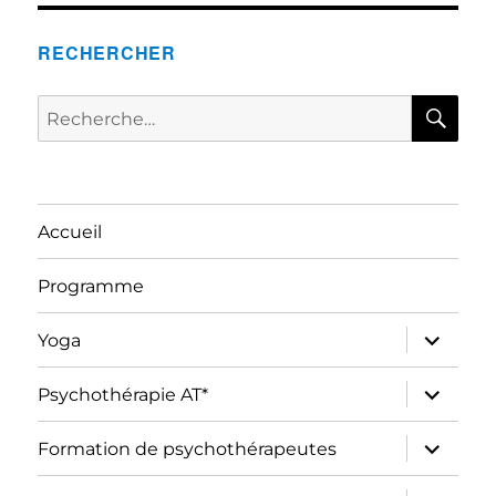
RECHERCHER
RE
Recherche
pour :
Accueil
Programme
ouvrir
Yoga
le
sous-
menu
ouvrir
Psychothérapie AT*
le
sous-
menu
ouvrir
Formation de psychothérapeutes
le
sous-
menu