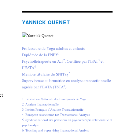
YANNICK QUENET
Professeure de Yoga adultes et enfants
1
Diplômée de la FNEY
2
3
Psychothérapeute en A.T
. Certifiée par l’IFAT
et
4
l’EATA
5
Membre titulaire du SNPPsy
Superviseuse et formatrice en analyse transactionnelle
6
agréée par l’EATA (TSTA
)
et
1. Fédération Nationale des Enseignants de Yoga
2. Analyse Transactionnelle
3. Institut Français d’Analyse Transactionnelle
4. European Association for Transactional Analysis
5. Syndicat national des praticiens en psychothérapie relationnelle et
psychanalyse
6. Teaching and Supervising Transactional Analyst