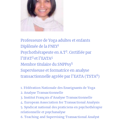
Professeure de Yoga adultes et enfants
1
Diplômée de la FNEY
2
Psychothérapeute en A.T
. Certifiée par
3
4
l’IFAT
et l’EATA
5
Membre titulaire du SNPPsy
Superviseuse et formatrice en analyse
6
transactionnelle agréée par l’EATA (TSTA
)
1. Fédération Nationale des Enseignants de Yoga
2. Analyse Transactionnelle
3. Institut Français d’Analyse Transactionnelle
4. European Association for Transactional Analysis
5. Syndicat national des praticiens en psychothérapie
relationnelle et psychanalyse
6. Teaching and Supervising Transactional Analyst